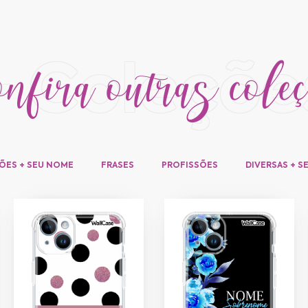
fira outras cole
+ Coleçõe
ÕES + SEU NOME
FRASES
PROFISSÕES
DIVERSAS + S