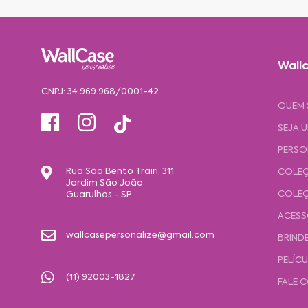
Wallc
CNPJ: 34.969.968/0001-42
QUEM
SEJA 
PERSO
Rua São Bento Trairi, 311
COLEÇ
Jardim São João
COLEÇ
Guarulhos - SP
ACESS
wallcasepersonalize@gmail.com
BRIND
PELÍC
(11) 92003-1827
FALE 