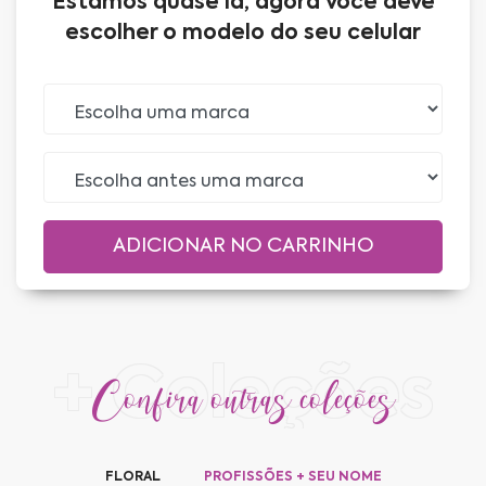
Estamos quase lá, agora você deve
escolher o modelo do seu celular
+ Coleções
Confira outras coleções
FLORAL
PROFISSÕES + SEU NOME