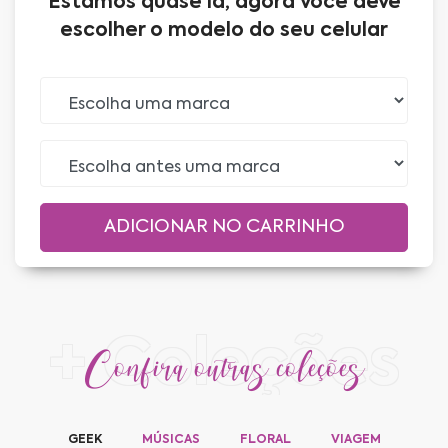
Estamos quase lá, agora você deve
escolher o modelo do seu celular
+ Coleções
Confira outras coleções
GEEK
MÚSICAS
FLORAL
VIAGEM