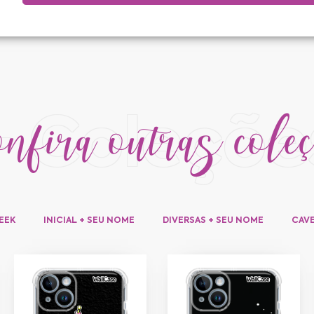
fira outras cole
+ Coleçõe
EEK
INICIAL + SEU NOME
DIVERSAS + SEU NOME
CAVE