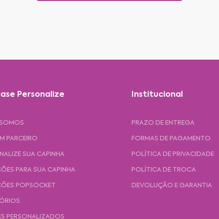
ase Personalize
Institucional
 SOMOS
PRAZO DE ENTREGA
UM PARCEIRO
FORMAS DE PAGAMENTO
NALIZE SUA CAPINHA
POLÍTICA DE PRIVACIDADE
ÕES PARA SUA CAPINHA
POLÍTICA DE TROCA
ÕES POPSOCKET
DEVOLUÇÃO E GARANTIA
ÓRIOS
ES PERSONALIZADOS