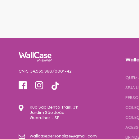
Wallc
CNPJ: 34.969.968/0001-42
QUEM
SEJA 
PERSO
Rua São Bento Trairi, 311
COLEÇ
Jardim São João
COLEÇ
Guarulhos - SP
ACESS
wallcasepersonalize@gmail.com
BRIND