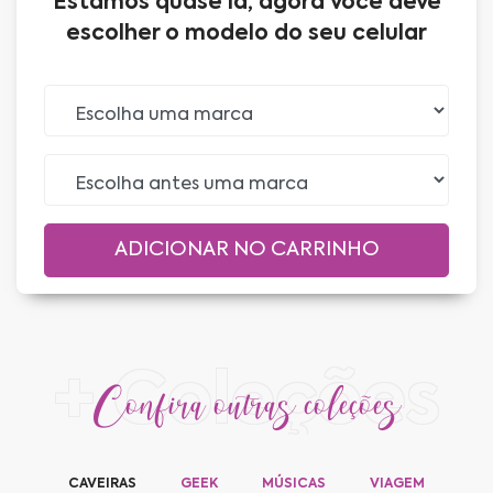
Estamos quase lá, agora você deve
escolher o modelo do seu celular
+ Coleções
Confira outras coleções
CAVEIRAS
GEEK
MÚSICAS
VIAGEM