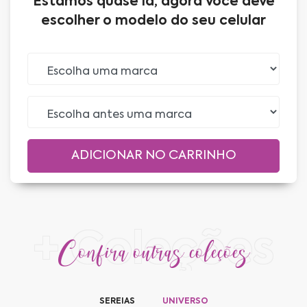
Estamos quase lá, agora você deve
escolher o modelo do seu celular
+ Coleções
Confira outras coleções
SEREIAS
UNIVERSO