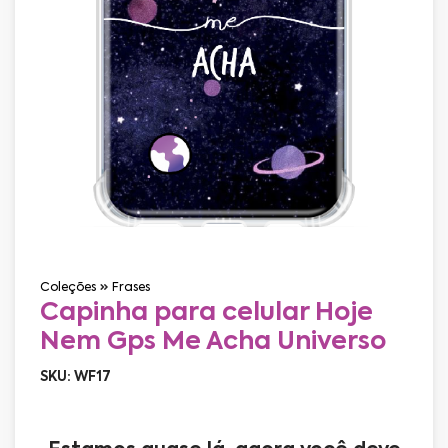
Coleções
Frases
Capinha para celular Hoje
Nem Gps Me Acha Universo
SKU: WF17