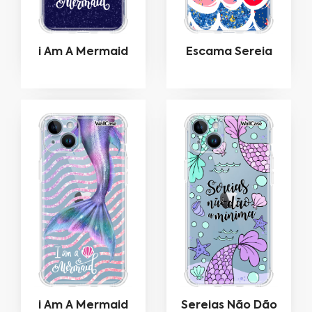
i Am A Mermaid
Escama Sereia
i Am A Mermaid
Sereias Não Dão