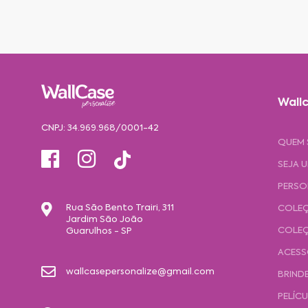
Wallc
CNPJ: 34.969.968/0001-42
QUEM
SEJA 
PERSO
Rua São Bento Trairi, 311
COLEÇ
Jardim São João
COLEÇ
Guarulhos - SP
ACESS
wallcasepersonalize@gmail.com
BRIND
PELÍC