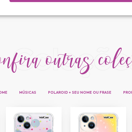
fira outras cole
+ Coleçõe
NOME
MÚSICAS
POLAROID + SEU NOME OU FRASE
PRO