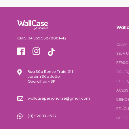
Wallc
CNPJ: 34.969.968/0001-42
QUEM
SEJA 
PERSO
Rua São Bento Trairi, 311
COLEÇ
Jardim São João
COLEÇ
Guarulhos - SP
ACESS
wallcasepersonalize@gmail.com
BRIND
PELÍC
(11) 92003-1827
FALE 