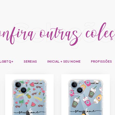
fira outras cole
+ Coleçõe
LGBTQ+
SEREIAS
INICIAL + SEU NOME
PROFISSÕES