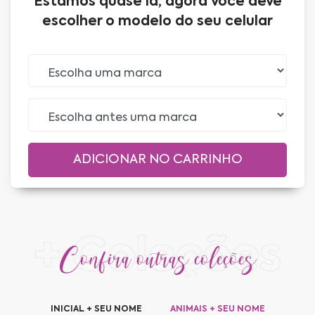
Estamos quase lá, agora você deve
escolher o modelo do seu celular
+ Coleções
Confira outras coleções
INICIAL + SEU NOME
ANIMAIS + SEU NOME